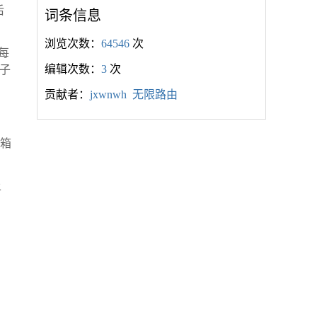
后
词条信息
浏览次数：
64546
次
每
编辑次数：
3
次
子
贡献者：
jxwnwh
无限路由
邮箱
上
。