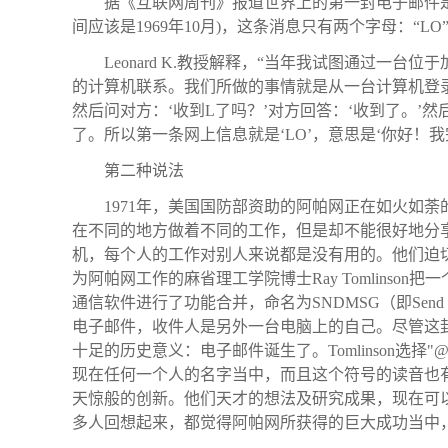
据《互联网周刊》报道世界上的第一封电子邮件是由计
间应该是1969年10月)，这条消息只有两个字母：“LO”
Leonard K.教授解释，“当年我试图通过一
的计算机联系。我们所做的事情就是从一台计算机登录
然后问对方：‘收到L了吗？’对方回答：‘收到了。’
了。所以第一条网上信息就是‘LO’，意思是‘你好！我
第二种说法
1971年，美国国防部资助的阿帕网正在如火如
在不同的地方做着不同的工作，但是却不能很好地分
机，每个人的工作对别人来说都是没有用的。他们迫
为阿帕网工作的麻省理工学院博士Ray Tomlins
通信软件进行了功能合并，命名为SNDMSG（即Send
电子邮件，收件人是另外一台电脑上的自己。尽管这封邮
十足的历史意义：电子邮件诞生了。Tomlinson选
现在任何一个人的名字当中，而且这个符号的读音也有
天惊般的创新。他们天才的想法及研究成果，现在可以
多人回想起来，都觉得阿帕网所获得的巨大成功当中