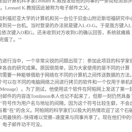
算机科学家Leonard K.教授发给他的同事的一条简短消息(
。Leonard K.教授因此被称为电子邮件之父。
台位于加利福尼亚大学的计算机和另一台位于旧金山附近斯坦福研究中
到另一台机。当时登录的办法就是键入L-O-G。于是我方键入L
然后依次键入O和G。还未收到对方收到G的确认回答，系统就瘫痪
完蛋了。’”
荼的进行当中，一个非常尖锐的问题出现了：参加此项目的科学家
享各自的研究成果。原因很简单，因为大家使用的是不同的计算
切需要一种能够借助于网络在不同的计算机之间传送数据的方法
on把一个可以在不同的电脑网络之间进行拷贝的软件和一个仅用于单机
 Message）。为了测试，他使用这个软件在阿帕网上发送了第一
件的内容连Tomlinson本人也记不起来了，但那一刻仍然具备
择"@"符号作为用户名与地址的间隔，因为这个符号比较生僻，不会
着"在"的含义。阿帕网的科学家们以极大的热情欢迎了这个石
用最快的--快得难以觉察--速度来与同事共享了。现在他们中的
，电子邮件功不可没。