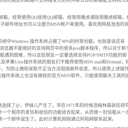
而你的朋友的邮箱不支持接受大的附件那么你的邮箱能支持再大
邮箱，经常使用QQ就用QQ邮箱，经常用雅虎通就用雅虎邮箱，
其他电子邮件地址也可以注册为MSN帐户来使用。喜欢用网易泡泡的
中Windows 操作系统占据了90%的时常份额。也就是说还有
efox浏览器不能很好的支持网页中的很多java脚本程序，所以对于新
能遇到困难，所以这些朋友一定要选择支持POP/SMTP功能的邮
及苹果Unix操作系统的朋友们不推荐使用MSN mail和Hotmail，
争对手，为防止微软采取不正当方法阻挠邮件收发，所以使用上述操
. 在这些操作系统上也没有微软的官方MSN软件，只能使用聊天工具的
他选择了@，伊妹儿产生了。早在1971年的时候汤姆林森就在研
外一个程序的发信和收信的功能结合起来，从而使一封信能从一
第一个邮件诞生了。此时计算机刚刚通过阿帕网联系起来。