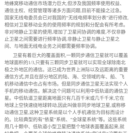
地蜂窝移动通信市场潜力巨大,但涉及我国频率使用权益、
通信主权、经营管理等诸多方面问题,目前不能操之过急。
国家无线电委员会已对我国的“无线电频率划分表”进行修改,
相信对卫星移动业务的使用频率的规划和分配会有所考虑。
非对地静止卫星的使用,增加了卫星间协调的难度,不仅非静
止卫星之间需要进行频率协调,非静止卫星与静止卫星之
间、与地面无线电业务之间都需要频率协调。
卫星有着巨大的覆盖面积,一颗同步通信卫星就可以覆盖
地球面积的1/3,只要有三颗同步卫星就可以实现全球除南北
极之外地区的通信。这已成为世界上洲际以及远距离的重要
通信方式,并且在部分地区的陆、海、空领域的车、船、飞
机移动通信中也占有市场。但是同步通信卫星无法实现个人
手机的移动通信。解决这个问题可以利用中低轨道的通信卫
星。中低轨道卫星距离地面只有几百千米或几千千米,它在
地球上空快速绕地球转动,因此叫做非同步地球卫星,或称移
动通信卫星,这种卫星系统是以个人手机通信为目标而设计
的。比较典型的有“依星”系统、“全球星系统”等。这些系统
用几十颗中、低轨道小型卫星把整个地球表面覆盖起来,就