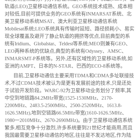
轨道(LEO)卫星移动通信系统。GEO系统技术成熟、成本相
对较低,目前可提供业务的GEO系统有INMARSAT系统、北
美卫星移动系统MSAT、澳大利亚卫星移动通信系统
Mobilesat系统;LEO系统具有传输时延短、路径损耗小、易实
现全球覆盖及避开了静止轨道的拥挤等优点,目前典型的系
统有Iridium、Globalstar、Teldest等系统;MEO则兼有GEO、
LEO两种系统的优缺点,典型的系统有Odyssey、AMSC、
INMARSMT-P系统等。另外,还有区域性的卫星移动系统,如
亚洲的AMPT、日本的N-STAR、巴西的ECO-8系统等。
目前,卫星移动通信主要采用TDMA和CDMA多址联接技
术,不过CDMA技术被认为是更有发展前途的技术,只是还处
于试验开发阶段。WARC-92为卫星移动业务划分了频率,其
中空到地链路84.2MHz带宽(1525-1530MHz、2170-
2200MHz、2483.5-2500MHz、2500-2520MHz、1613.8-
1626.5MHz),地到空链路66.5MHz带宽(1610-1626.5MHz、
1980一2010MHz、2670-2690MHz)。由于卫星移动通信系统
繁多,相互竞争十分激烈,许多系统要到21世纪才能商用,而且
我国最需要卫星移动通信的地区,往往是不发达地区,作为陆