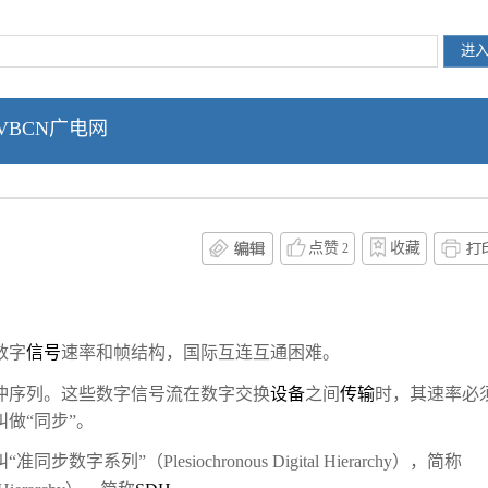
VBCN广电网
点赞
收藏
2
数字
信号
速率和帧结构，国际互连互通困难。
冲序列。这些数字信号流在数字交换
设备
之间
传输
时，其速率必
做“同步”。
列”（Plesiochronous Digital Hierarchy），简称