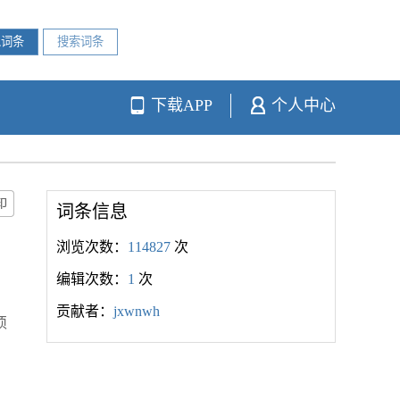
下载APP
个人中心
词条信息
浏览次数：
114827
次
编辑次数：
1
次
贡献者：
jxwnwh
须