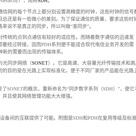
Hierarchy），简称
SDH
。
字通信网的每个节点上都分别设置高精度的时钟，这些时钟的信号
但总还是有一些微小的差别。为了保证通信的质量，要求这些时
来说不是真正的同步，所以叫做“准同步”。
列对传统的点到点通信有较好的适应性。而随着数字通信的迅速发
都要经过转接，因而PDH系列便不能适合现代电信业务开发的需
种新的需要而出现的传输体系。
为光同步网络（
SONET
）。它是高速、大容量光纤传输技术和高
初的目的是在光路上实现标准化，便于不同厂家的产品能在光路
接受了SONET的概念，重新命名为“同步数字系列（SDH）”，使它
，并且使其网络管理功能大大增强。
设备间的互联提供了可能。附图是SDH和PDH在复用等级及标