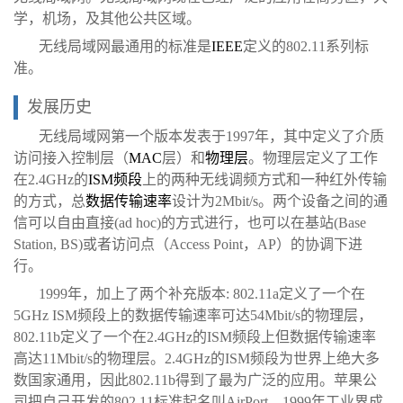
学，机场，及其他公共区域。
无线局域网最通用的标准是
IEEE
定义的802.11系列标
准。
发展历史
无线局域网第一个版本发表于1997年，其中定义了介质
访问接入控制层（
MAC
层）和
物理层
。物理层定义了工作
在2.4GHz的
ISM
频段
上的两种无线调频方式和一种红外传输
的方式，总
数据传输速率
设计为2Mbit/s。两个设备之间的通
信可以自由直接(ad hoc)的方式进行，也可以在基站(Base
Station, BS)或者访问点（Access Point，AP）的协调下进
行。
1999年，加上了两个补充版本: 802.11a定义了一个在
5GHz ISM频段上的数据传输速率可达54Mbit/s的物理层，
802.11b定义了一个在2.4GHz的ISM频段上但数据传输速率
高达11Mbit/s的物理层。2.4GHz的ISM频段为世界上绝大多
数国家通用，因此802.11b得到了最为广泛的应用。苹果公
司把自己开发的802.11标准起名叫AirPort。1999年工业界成