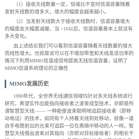
（1）接收天线数量一定，信噪比不变时信道容量随着
发射天线数的增多大，增大的幅度会越来越小。
（2）当发射天线数大于接收天线数时，信道容量增大
的幅度会大幅度减缓，当 >10以后，信道容量基本上就没有
多大变化。
由上述结论我们可以看到信道容量随着天线数量的增大
而线性增大。也就是说可以在不增加带宽和天线发送功率的
情况下利用MIMO信道成倍地提高无线信道容量，证明了
MIMO信道系统理论的正确性
MIMO发展历史
1990年代，全世界无线通信领域均针对多天线系统进行
研究，希望实作出能指向接收者之波束成型技术，亦即是所
谓智慧型天线 —— 一种能使波束聪明地追踪接收者（即移
动电话）的技术，如同有个人持着天线到处移动，就像一道
自手电筒射出的光束可追踪一位在黑暗中移动的人一样。智
慧型天线借由波束对其指向（亦即对目标接收者）的相长干