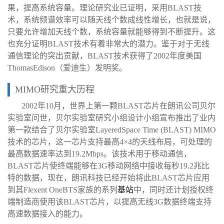
果，提高系统容量。理论研究业已证明，采用BLAST技
术，系统频谱效率可以随天线个数成线性增长，也就是说，
只要允许增加天线个数，系统容量就能够得到不断提升。这
也充分证明BLAST技术有着非常大的潜力。鉴于对于无线
通信理论的突出贡献，BLAST技术获得了2002年度美国
ThomasEdison（爱迪生）发明奖。
MIMO研究重大历程
2002年10月，世界上第一颗BLAST芯片在朗讯公司贝尔
实验室问世，贝尔实验室研究小组设计小组宣布推出了业内
第一款结合了贝尔实验室LayeredSpace Time (BLAST) MIMO
技术的芯片，这一芯片支持最高4×4的天线布局，可处理的
最高数据速率达到19.2Mbps。该技术用于移动通信，
BLAST芯片使终端能够在3G移动网络中接收每秒19.2兆比
特的数据，现在，朗讯科技已经开始将此BLAST芯片应用
到其Flexent OneBTS家族的系列
基站
中，同时还计划授权终
端制造商使用该BLAST芯片，以提高无线3G数据终端支持
高速数据接入的能力。