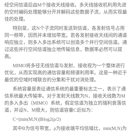
经空间信道后由M个接收天线接收。多天线接收机利用先进
的空时编码处理能够分开并解码这些数据子流，从而实现最
佳的处理。
特别是，这N个子流同时发送到信道，各发射信号占用
同一频带，因而并未增加带宽。若各发射接收天线间的通道
响应独立，则多入多出系统可以创造多个并行空间信道。通
过这些并行空间信道独立地传输信息，数据率必然可以提
高。
MIMO将多径无线信道与发射、接收视为一个整体进行
优化，从而实现高的通信容量和频谱利用率。这是一种近于
最优的空域时域联合的分集和干扰对消处理。
系统容量是表征通信系统的最重要标志之一，表示了通
信系统最大传输率。对于发射天线数为N，接收天线数为M
的多入多出（MIMO）系统，假定信道为独立的瑞利衰落信
道，并设N、M很大，则信道容量C近似为：
C=[min(M,N)]Blog2(ρ/2)
其中B为信号带宽，ρ为接收端平均信噪比，min(M,N)为