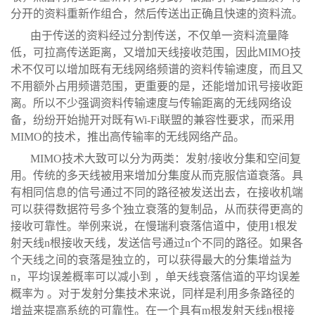
分开的资料重新作组合，然后传送出正确且快速的资料流。
由于传送的资料经过分割传送，不仅单一资料流量降
低，可拉高传送距离，又增加天线接收范围，因此MIMO技
术不仅可以增加既有无线网络频谱的资料传输速度，而且又
不用额外占用频谱范围，更重要的是，还能增加讯号接收距
离。所以不少强调资料传输速度与传输距离的无线网络设
备，纷纷开始抛开对既有Wi-Fi联盟的兼容性要求，而采用
MIMO的技术，推出高传输率的无线网络产品。
MIMO技术大致可以分为两类：发射/接收分集和空间复
用。传统的多天线被用来增加分集度从而克服信道衰落。具
有相同信息的信号通过不同的路径被发送出去，在接收机端
可以获得数据符号多个独立衰落的复制品，从而获得更高的
接收可靠性。举例来说，在慢瑞利衰落信道中，使用1根发
射天线n根接收天线，发送信号通过n个不同的路径。如果各
个天线之间的衰落是独立的，可以获得最大的分集增益为
n，平均误差概率可以减小到 ，单天线衰落信道的平均误差
概率为 。对于发射分集技术来说，同样是利用多条路径的
增益来提高系统的可靠性。在一个具有m根发射天线n根接