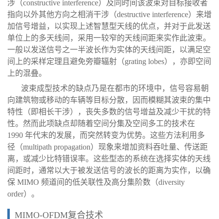
涉（constructive interference）及同时间该波束对目标接收者
指向以外其他方向之相消干涉（destructive interference）来增
加信号增益，以实现上述智慧型天线的优点，并对于此发送
单位上的多天线间，采用一较窄的天线间距来实作此波束。
一般以发送信号之一半波长作为实体的天线间距，以满足空
间上的采样定理且避免旁瓣辐射（grating lobes），亦即空间
上的混叠。
波束成型技术的缺点乃是在都市的环境中，信号容易朝
向建筑物或移动的车辆等目标分散，因而模糊其波束的集中
特性（即相长干涉），丧失多数的信号增益及减少干扰的特
性。然而此项缺点却随着空间分集及空间多工的技术在
1990 年代末的发展，而突然转变为优势。这些方法利用多
径（multipath propagation）现象来增加资料吞吐量、传送距
离，或减少比特错误率。这些型态的系统在选择实体的天线
间距时，通常以大于被发送信号的波长的距离为实作，以确
保 MIMO 频道间的低关联性及高分集阶数（diversity
order）。
MIMO-OFDM复合技术