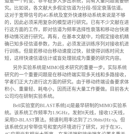
道是一个时变、非平稳多入多出系统，尚有大量问题需要研
究。比如说，各文献大多假定信道为分段-恒定衰落信道。
这对于宽带信号的4G系统及室外快速移动系统来说是不够
的，因此必须采用复杂的模型进行研究。已有不少文献在进
行这方面的工作，即对信道为频率选择性衰落和移动台快速
移动情况进行研究。再有，在基本文献中，均假定接收机精
确已知多径信道参数，为此，必须发送训练序列对接收机进
行训练。但是若移动台移动速度过快，就使得训练时间太
短，这样快速信道估计或盲处理就成为重要的研究内容。
另外实验系统是MIMO技术研究的重要一步。实际系统
研究的一个重要问题是在移动终端实现多天线和多路接收，
学者们正大力进行这方面的研究。由于移动终端设备要求体
积小、重量轻、耗电小，因而还有大量工作要做。目前各大
公司均在研制实验系统。
Bell实验室的BLAST系统[4]是最早研制的MIMO实验系
统。该系统工作频率为1.9GHz，发射8天线，接收12天线，
采用D-BLAST算法。频谱利用率达到了25.9bits/(Hz·s)。但
该系统仅对窄带信号和室内环境进行了研究，对于在3G、