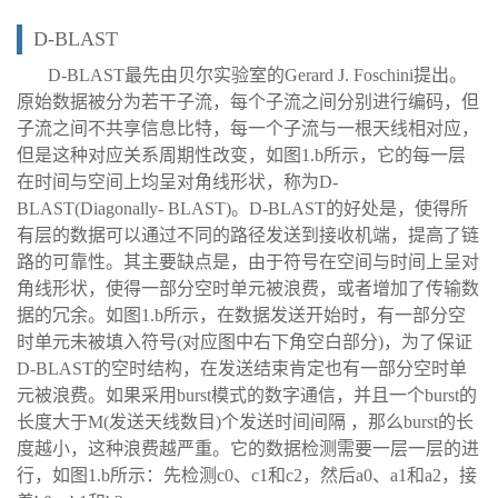
D-BLAST
D-BLAST最先由贝尔实验室的Gerard J. Foschini提出。
原始数据被分为若干子流，每个子流之间分别进行编码，但
子流之间不共享信息比特，每一个子流与一根天线相对应，
但是这种对应关系周期性改变，如图1.b所示，它的每一层
在时间与空间上均呈对角线形状，称为D-
BLAST(Diagonally- BLAST)。D-BLAST的好处是，使得所
有层的数据可以通过不同的路径发送到接收机端，提高了链
路的可靠性。其主要缺点是，由于符号在空间与时间上呈对
角线形状，使得一部分空时单元被浪费，或者增加了传输数
据的冗余。如图1.b所示，在数据发送开始时，有一部分空
时单元未被填入符号(对应图中右下角空白部分)，为了保证
D-BLAST的空时结构，在发送结束肯定也有一部分空时单
元被浪费。如果采用burst模式的数字通信，并且一个burst的
长度大于M(发送天线数目)个发送时间间隔 ，那么burst的长
度越小，这种浪费越严重。它的数据检测需要一层一层的进
行，如图1.b所示：先检测c0、c1和c2，然后a0、a1和a2，接