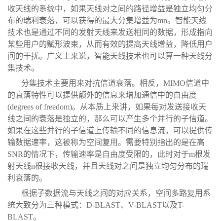
收天线的系统中，如果天线对之间的路径增益是独立均匀分
布的瑞利衰落，可以获得的最大分集增益为mn。智能天线
技术也是通过不同的发射天线来发送相同的数据，形成指向
某些用户的赋形波束，从而有效的提高天线增益，降低用户
间的干扰。广义上来说，智能天线技术也可以算一种天线分
集技术。
分集技术主要用来对抗信道衰落。相反，MIMO信道中
的衰落特性可以提供额外的信息来增加通信中的自由度
(degrees of freedom)。从本质上来讲，如果每对发送接收天
线之间的衰落是独立的，那么可以产生多个并行的子信道。
如果在这些并行的子信道上传输不同的信息流，可以提供传
输数据速率，这被称为空间复用。需要特别指出的是在高
SNR的情况下，传输速率是自由度受限的，此时对于m根发
射天线n根接收天线，并且天线对之间是独立均匀分布的瑞
利衰落的。
根据子数据流与天线之间的对应关系，空间多路复用系
统大致分为三种模式：D-BLAST、V-BLAST以及T-
BLAST。