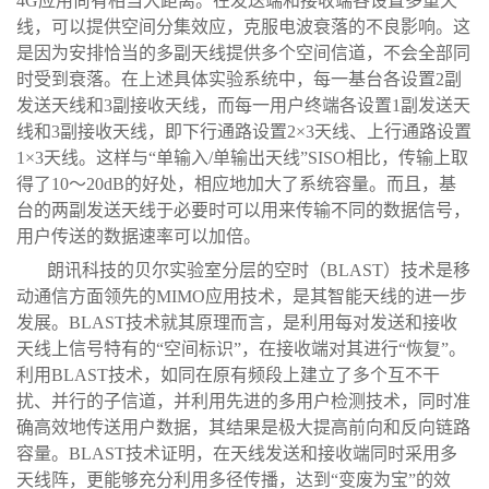
4G应用尚有相当大距离。在发送端和接收端各设置多重天
线，可以提供空间分集效应，克服电波衰落的不良影响。这
是因为安排恰当的多副天线提供多个空间信道，不会全部同
时受到衰落。在上述具体实验系统中，每一基台各设置2副
发送天线和3副接收天线，而每一用户终端各设置1副发送天
线和3副接收天线，即下行通路设置2×3天线、上行通路设置
1×3天线。这样与“单输入/单输出天线”SISO相比，传输上取
得了10～20dB的好处，相应地加大了系统容量。而且，基
台的两副发送天线于必要时可以用来传输不同的数据信号，
用户传送的数据速率可以加倍。
朗讯科技的贝尔实验室分层的空时（BLAST）技术是移
动通信方面领先的MIMO应用技术，是其智能天线的进一步
发展。BLAST技术就其原理而言，是利用每对发送和接收
天线上信号特有的“空间标识”，在接收端对其进行“恢复”。
利用BLAST技术，如同在原有频段上建立了多个互不干
扰、并行的子信道，并利用先进的多用户检测技术，同时准
确高效地传送用户数据，其结果是极大提高前向和反向链路
容量。BLAST技术证明，在天线发送和接收端同时采用多
天线阵，更能够充分利用多径传播，达到“变废为宝”的效