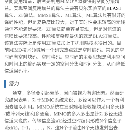
空间复用增益，后者是利用MIMO信道提供的空间分集增
益。实现空间复用增益的算法主要有贝尔实验室的
BLAST
算法、ZF算法、MMSE算法、ML算法。ML算法具有很好的
译码性能，但是复杂度比较大，对于实时性要求较高的无线
通信不能满足要求。ZF算法简单容易实现，但是对信道的
信噪比要求较高。性能和复杂度最优的就是BLAST算法。
该算法实际上是使用ZF算法加上干扰删除技术得出的。目
前MIMO技术领域另一个研究热点就是空时编码。常见的空
时码有空时块码、空时格码。空时码的主要思想是利用空间
和时间上的编码实现一定的空间分集和时间分集，从而降低
信道误码率。
潜力
通常，多径要引起衰落，因而被视为有害因素。然而研
究结果表明，对于MIMO系统来说，多径可以作为一个有利
因素加以利用。MIMO系统在发射端和接收端均采用多天线
(或阵列天线)和多通道，MIMO的多入多出是针对多径无线
信道来说的。传输信息流s(k)经过空时编码形成N个信息子
流ci(k)，I=1，……，N。这N个子流由N个天线发射出去，