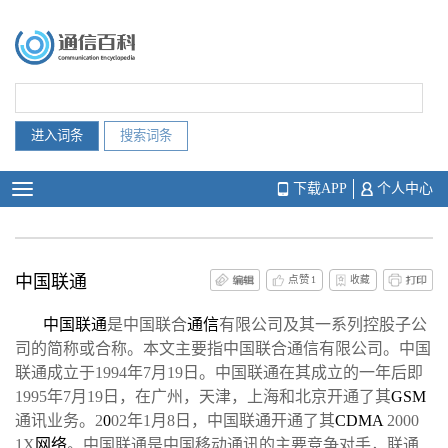
下载APP
个人中心
中国联通
点赞
1
收藏
中国联通
是中国联合
通信
有限公司及其一系列控股子公
司的简称或合称。本文主要指中国联合通信有限公司。中国
联通成立于1994年7月19日。中国联通在其成立的一年后即
1995年7月19日，在广州，天津，上海和北京开通了其
GSM
通讯业务。2
0
02年1月8日，中国联通开通了其
CDMA
2000
1X
网络
。中国联通是中国移动通讯的主要竞争对手，联通