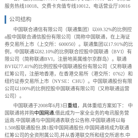
服务热线10018、交费卡充值专线10012、电话营业厅10016
公司结构
中国联合通信有限公司（联通集团）以69.32%的比例控
a股中国联合通信股份有限公司（简称中国联通，在上海证
券交易所上市（上交所：600050）。联通集团以17.91%的比
例，中国联通以82.10%的比例联合控股中国联通（BVI）有
限公司（简称联通BVI，注册地英属维尔京群岛）。联通
BVI以77.41%的比例控股中国联通股份有限公司（又称联通
红筹公司，注册地香港，在香港交易所（港交所：0762）和
纽约证券交易所上市（NYSE：CHU）。中国联通股份有限
公司以100%的比例控股中国联通有限公司（又称联通运营
公司）。
中国联通于2008年6月3日
重组
，具体重组方案如下： 中
国联通将并购
中国网通
,借此成为一家全业务的电讯服务营
运商.中国联通与中国网通表联合公告称,中国联通将以每
1.508股联通股份,换1股中国网通股份,中国网通将成为联通
红筹公司的全资附属公司,并从香港联交所和纽交所退市.中