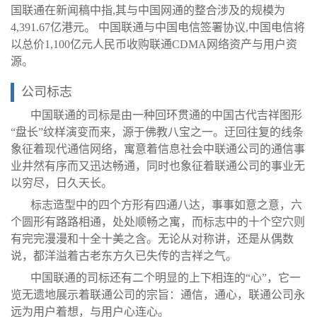
国联通在新闻稿中指,其与中国网通的整合涉及的规模为
4,391.67亿港元。 中国联通与中国电信签署协议,中国电信将
以总价1,100亿元人民币收购联通CDMA网络资产与用户资
源。
公司标志
中国联通的司标是由一种回环贯通的中国古代吉祥图形
“盘长”纹样演变而来，源于佛教八宝之一。迂回往复的线条
象征着现代通信网络，寓意着信息社会中联通公司的通信事
业井然有序而又迅达畅通，同时也象征着联通公司的事业无
以穷尽，日久天长。
标志造型中的四个方形有四通八达，事事如意之意，六
个圆形有路路相通，处处顺畅之寓，而标志中的十个空穴则
有完完漫漫和十全十美之含。无论从对称讲，还是从偶数
说，都洋溢着古老东方久已失传的吉祥之气。
中国联通的司标还有二个明显的上下相连的“心”，它一
览无遗地展示着联通公司的宗旨：通信，通心，联通公司永
远为用户着想，与用户心连心。