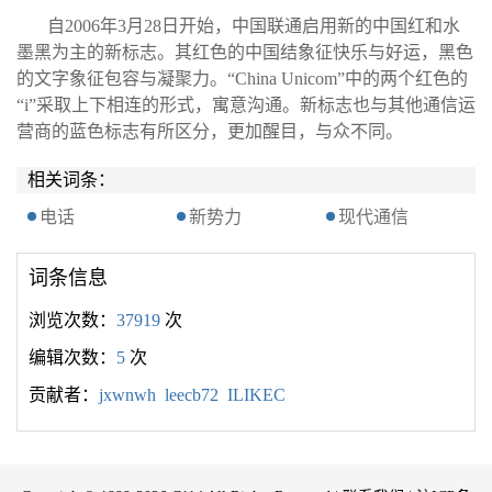
自2006年3月28日开始，中国联通启用新的中国红和水
墨黑为主的新标志。其红色的中国结象征快乐与好运，黑色
的文字象征包容与凝聚力。“China Unicom”中的两个红色的
“i”采取上下相连的形式，寓意沟通。新标志也与其他通信运
营商的蓝色标志有所区分，更加醒目，与众不同。
相关词条：
电话
新势力
现代通信
词条信息
浏览次数：
37919
次
编辑次数：
5
次
贡献者：
jxwnwh
leecb72
ILIKEC